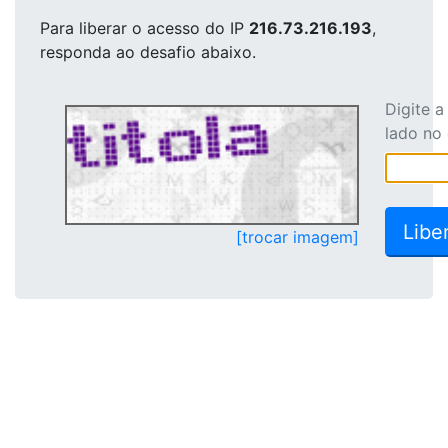
Para liberar o acesso
do IP
216.73.216.193
,
responda ao desafio abaixo.
Digite 
lado no
[trocar imagem]